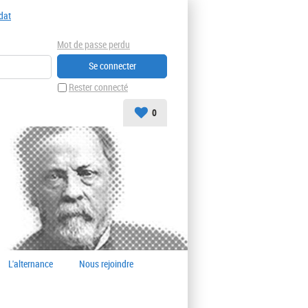
dat
Mot de passe perdu
Rester connecté
0
L'alternance
Nous rejoindre