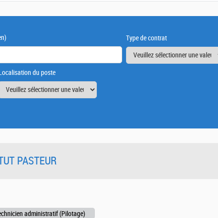
en)
Type de contrat
Localisation du poste
TITUT PASTEUR
echnicien administratif (Pilotage)