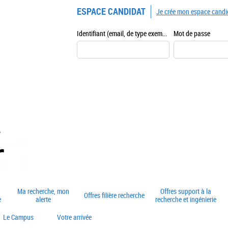
ESPACE CANDIDAT
Je crée mon espace candi
Identifiant (email, de type exemple@exemple.fr)
Mot de passe
Ma recherche, mon
Offres support à la
Offres filière recherche
e
alerte
recherche et ingénierie
Le Campus
Votre arrivée