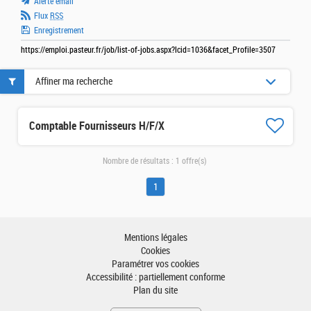
Alerte email
Flux
RSS
Enregistrement
https://emploi.pasteur.fr/job/list-of-jobs.aspx?lcid=1036&facet_Profile=3507
Affiner ma recherche
Comptable Fournisseurs H/F/X
Nombre de résultats :
1 offre(s)
1
Mentions légales
Cookies
Paramétrer vos cookies
Accessibilité : partiellement conforme
Plan du site