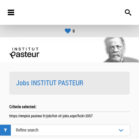
0
Jobs INSTITUT PASTEUR
Criteria selected:
https://emploi.pasteur.fr/job/list-of-jobs.aspx?lcid=2057
Refine search