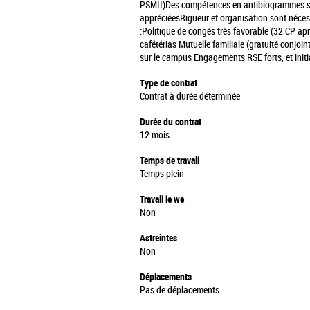
PSMII)
Des compétences en antibiogrammes se
appréciées
Rigueur et organisation sont néce
:
Politique de congés très favorable (32 CP apr
cafétérias
Mutuelle familiale (gratuité conjoi
sur le campus
Engagements RSE forts, et init
Type de contrat
Contrat à durée déterminée
Durée du contrat
12 mois
Temps de travail
Temps plein
Travail le we
Non
Astreintes
Non
Déplacements
Pas de déplacements