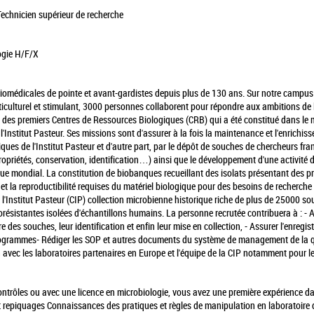
Technicien supérieur de recherche
logie H/F/X
biomédicales de pointe et avant-gardistes depuis plus de 130 ans.
Sur notre campus 
ulturel et stimulant, 3000 personnes collaborent pour répondre aux ambitions de l'
un des premiers Centres de Ressources Biologiques (CRB) qui a été constitué dans le
'Institut Pasteur. Ses missions sont d'assurer à la fois la maintenance et l'enrichiss
fiques de l'Institut Pasteur et d'autre part, par le dépôt de souches de chercheurs fra
opriétés, conservation, identification…) ainsi que le développement d'une activité 
ue mondial. La constitution de biobanques recueillant des isolats présentant des pro
é et la reproductibilité requises du matériel biologique pour des besoins de recherche
 l'Institut Pasteur (CIP) collection microbienne historique riche de plus de 25000 s
iorésistantes isolées d'échantillons humains. La personne recrutée contribuera à :
- 
re des souches, leur identification et enfin leur mise en collection,
- Assurer l'enregis
biogrammes
- Rédiger les SOP et autres documents du système de management de la q
 avec les laboratoires partenaires en Europe et l'équipe de la CIP notamment pour le
ntrôles ou avec une licence en microbiologie, vous avez une première expérience da
t repiquages
Connaissances des pratiques et règles de manipulation en laboratoire 