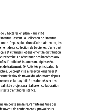
de 5 hectares en plein Paris (15è
Institut Pasteur.
La Collection de l'Institut
 monde. Depuis plus d'un siècle maintenant, les
ement de sa collection de bactéries, d'une part
nçais et étrangers, et également la distribution
de recherche.
La résistance des bactéries aux
fils d'antibiorésistances multiples et/ou
 et de traitement.
🎯 Activités principales : le
ouches.
Le projet vise à recevoir, organiser et
Assurer le flux de travail du laboratoire depuis
trement et la traçabilité des données et des
ualité.
Le projet sera réalisé en collaboration
s tests d'antibiorésistance.
ns un poste similaire.
Parfaite maitrise des
de niveau de confinement 2 (travail sous