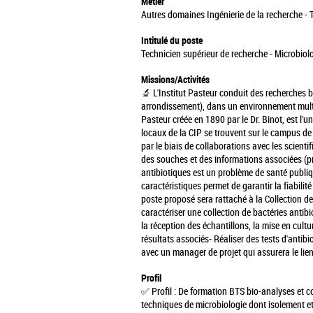
Métier
Autres domaines Ingénierie de la recherche - 
Intitulé du poste
Technicien supérieur de recherche - Microbio
Missions/Activités
🔬 L'Institut Pasteur conduit des recherches 
arrondissement), dans un environnement multic
Pasteur créée en 1890 par le Dr. Binot, est l'
locaux de la CIP se trouvent sur le campus de l
par le biais de collaborations avec les scienti
des souches et des informations associées (pr
antibiotiques est un problème de santé publiq
caractéristiques permet de garantir la fiabilit
poste proposé sera rattaché à la Collection de
caractériser une collection de bactéries antib
la réception des échantillons, la mise en cultu
résultats associés
- Réaliser des tests d'anti
avec un manager de projet qui assurera le lien
Profil
✅ Profil :
De formation BTS bio-analyses et co
techniques de microbiologie dont isolement e