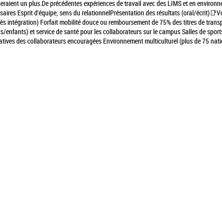
raient un plus.
De précédentes expériences de travail avec des LIMS et en environn
ssaires
Esprit d'équipe, sens du relationnel
Présentation des résultats (oral/écrit)
📑Vo
ès intégration)
Forfait mobilité douce ou remboursement de 75% des titres de trans
nts/enfants) et service de santé pour les collaborateurs sur le campus
Salles de sport
iatives des collaborateurs encouragées
Environnement multiculturel (plus de 75 nat