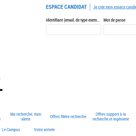
ESPACE CANDIDAT
Je crée mon espace candi
Identifiant (email, de type exemple@exemple.fr)
Mot de passe
Ma recherche, mon
Offres support à la
Offres filière recherche
e
alerte
recherche et ingénierie
Le Campus
Votre arrivée