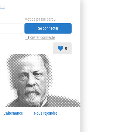
dat
Mot de passe perdu
Rester connecté
0
L'alternance
Nous rejoindre