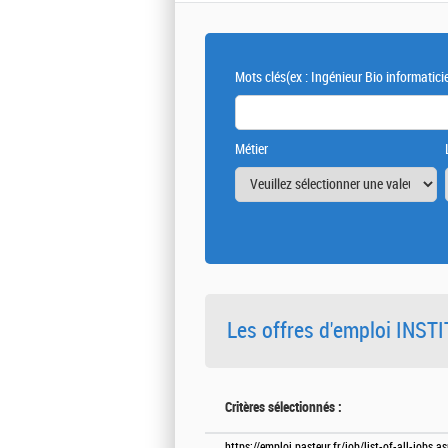
Mots clés
(ex : Ingénieur Bio informatici
Métier
Les offres d'emploi INS
Critères sélectionnés :
https://emploi.pasteur.fr/job/list-of-all-jobs.