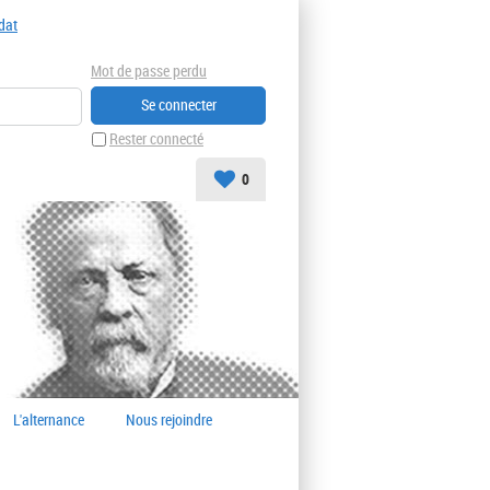
dat
Mot de passe perdu
Rester connecté
0
L'alternance
Nous rejoindre