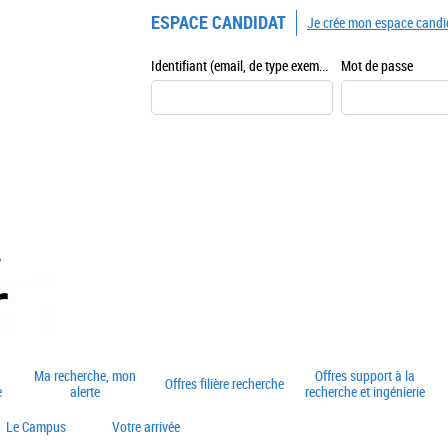
ESPACE CANDIDAT
Je crée mon espace candi
Identifiant (email, de type exemple@exemple.fr)
Mot de passe
Ma recherche, mon
Offres support à la
Offres filière recherche
e
alerte
recherche et ingénierie
Le Campus
Votre arrivée