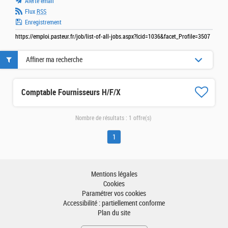
Alerte email
Flux
RSS
Enregistrement
https://emploi.pasteur.fr/job/list-of-all-jobs.aspx?lcid=1036&facet_Profile=3507
Affiner ma recherche
Comptable Fournisseurs H/F/X
Nombre de résultats :
1 offre(s)
1
Mentions légales
Cookies
Paramétrer vos cookies
Accessibilité : partiellement conforme
Plan du site