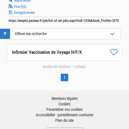
Alerte email
Flux
RSS
Enregistrement
https://emploi.pasteur.fr/job/list-of-all-jobs.aspx?lcid=1036&facet_Profile=3575
Affiner ma recherche
Infirmier Vaccination de Voyage H/F/X
Nombre de résultats :
1 offre(s)
1
Mentions légales
Cookies
Paramétrer vos cookies
Accessibilité : partiellement conforme
Plan du site