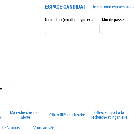
ESPACE CANDIDAT
Je crée mon espace candi
Identifiant (email, de type exemple@exemple.fr)
Mot de passe
Ma recherche, mon
Offres support à la
Offres filière recherche
e
alerte
recherche et ingénierie
Le Campus
Votre arrivée