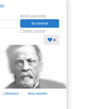
dat
Mot de passe perdu
Rester connecté
0
L'alternance
Nous rejoindre