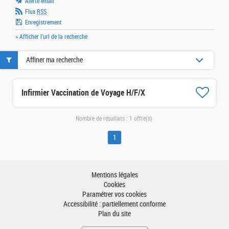
Alerte email
Flux
RSS
Enregistrement
» Afficher l'url de la recherche
Affiner ma recherche
Infirmier Vaccination de Voyage H/F/X
Nombre de résultats :
1 offre(s)
1
Mentions légales
Cookies
Paramétrer vos cookies
Accessibilité : partiellement conforme
Plan du site