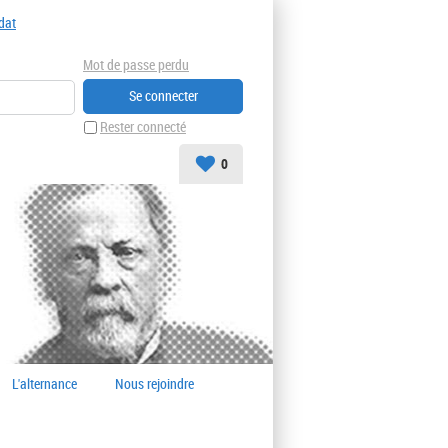
dat
Mot de passe perdu
Rester connecté
0
L'alternance
Nous rejoindre