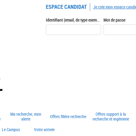
ESPACE CANDIDAT
Je crée mon espace candi
Identifiant (email, de type exemple@exemple.fr)
Mot de passe
Ma recherche, mon
Offres support à la
Offres filière recherche
e
alerte
recherche et ingénierie
Le Campus
Votre arrivée