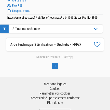
Alerte email
Flux
RSS
Enregistrement
https://emploi.pasteur.fr/job/list-of-jobs.aspx?lcid=1036&facet_Profile=3509
Affiner ma recherche
Aide technique Stérilisation - Déchets - H/F/X
Nombre de résultats :
1 offre(s)
1
Mentions légales
Cookies
Paramétrer vos cookies
Accessibilité : partiellement conforme
Plan du site