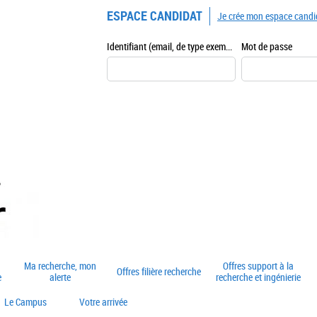
ESPACE CANDIDAT
Je crée mon espace candi
Identifiant (email, de type exemple@exemple.fr)
Mot de passe
Ma recherche, mon
Offres support à la
Offres filière recherche
e
alerte
recherche et ingénierie
Le Campus
Votre arrivée