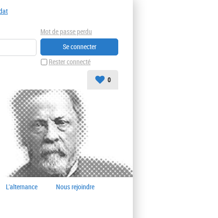
dat
Mot de passe perdu
Rester connecté
0
L'alternance
Nous rejoindre