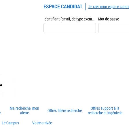
ESPACE CANDIDAT
Je crée mon espace candi
Identifiant (email, de type exemple@exemple.fr)
Mot de passe
Ma recherche, mon
Offres support à la
Offres filière recherche
e
alerte
recherche et ingénierie
Le Campus
Votre arrivée