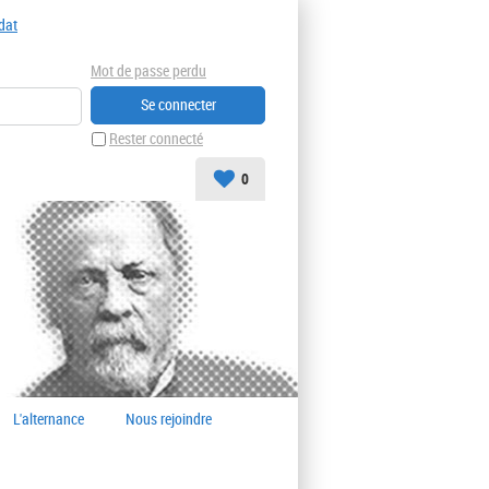
dat
Mot de passe perdu
Rester connecté
0
L'alternance
Nous rejoindre