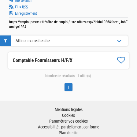
Alerte email
Flux
RSS
Enregistrement
https://emploi.pasteur.fr/offre-de-emploi/liste-offres.aspx?lcid=1036&facet_JobF
amily=1934
Affiner ma recherche
Comptable Fournisseurs H/F/X
Nombre de résultats :
1 offre(s)
1
Mentions légales
Cookies
Paramétrer vos cookies
Accessibilité : partiellement conforme
Plan du site