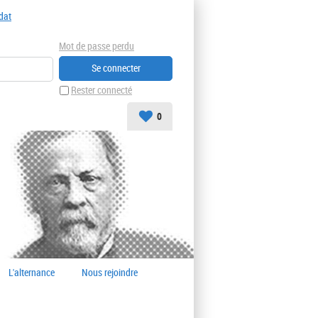
dat
Mot de passe perdu
Rester connecté
0
L'alternance
Nous rejoindre