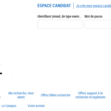
ESPACE CANDIDAT
Je crée mon espace candi
Identifiant (email, de type exemple@exemple.fr)
Mot de passe
Ma recherche, mon
Offres support à la
Offres filière recherche
e
alerte
recherche et ingénierie
Le Campus
Votre arrivée