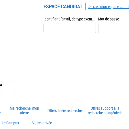
ESPACE CANDIDAT
Je crée mon espace candi
Identifiant (email, de type exemple@exemple.fr)
Mot de passe
Ma recherche, mon
Offres support à la
Offres filière recherche
e
alerte
recherche et ingénierie
Le Campus
Votre arrivée