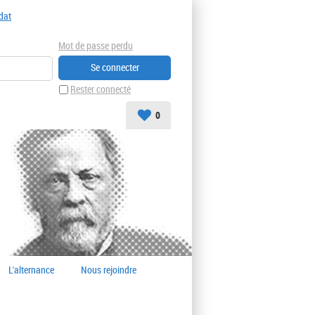
dat
Mot de passe perdu
Rester connecté
0
L'alternance
Nous rejoindre