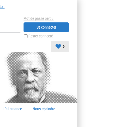
dat
Mot de passe perdu
Rester connecté
0
L'alternance
Nous rejoindre