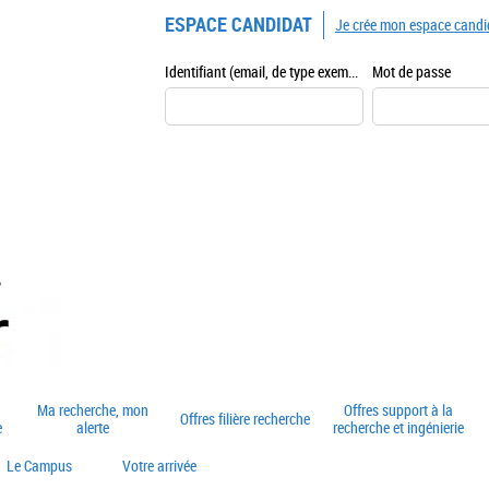
ESPACE CANDIDAT
Je crée mon espace candi
Identifiant (email, de type exemple@exemple.fr)
Mot de passe
Ma recherche, mon
Offres support à la
Offres filière recherche
e
alerte
recherche et ingénierie
Le Campus
Votre arrivée