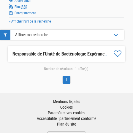
Alerte email
Flux
RSS
Enregistrement
» Afficher l'url de la recherche
Affiner ma recherche
Responsable de l'Unité de Bactériologie Expérimentale (UBE) - IP Madagascar H/F/X
Nombre de résultats :
1 offre(s)
1
Mentions légales
Cookies
Paramétrer vos cookies
Accessibilité : partiellement conforme
Plan du site