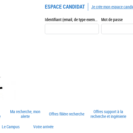
ESPACE CANDIDAT
Je crée mon espace candi
Identifiant (email, de type exemple@exemple.fr)
Mot de passe
Ma recherche, mon
Offres support à la
Offres filière recherche
e
alerte
recherche et ingénierie
Le Campus
Votre arrivée