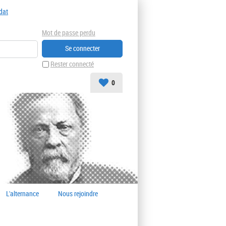
dat
Mot de passe perdu
Rester connecté
0
L'alternance
Nous rejoindre