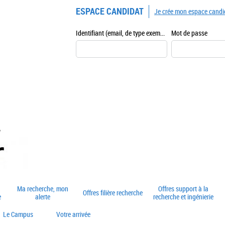
ESPACE CANDIDAT
Je crée mon espace candi
Identifiant (email, de type exemple@exemple.fr)
Mot de passe
Ma recherche, mon
Offres support à la
Offres filière recherche
e
alerte
recherche et ingénierie
Le Campus
Votre arrivée