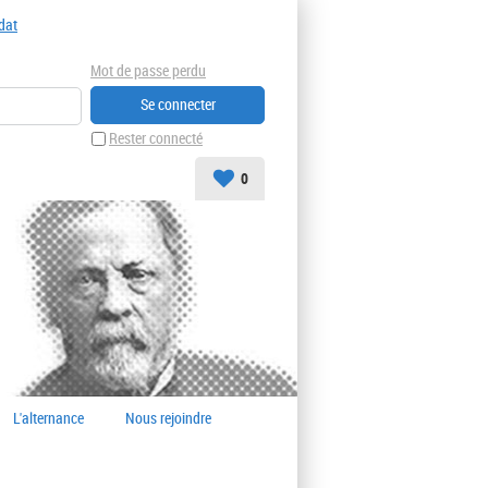
dat
Mot de passe perdu
Rester connecté
0
L'alternance
Nous rejoindre