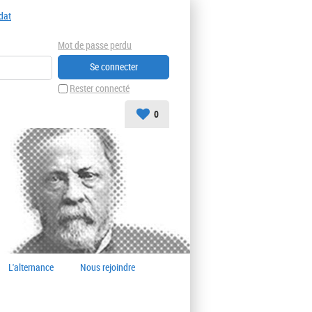
dat
Mot de passe perdu
Rester connecté
0
L'alternance
Nous rejoindre