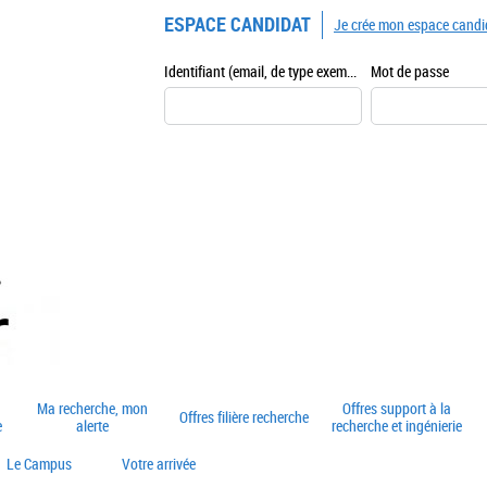
ESPACE CANDIDAT
Je crée mon espace candi
Identifiant (email, de type exemple@exemple.fr)
Mot de passe
Ma recherche, mon
Offres support à la
Offres filière recherche
e
alerte
recherche et ingénierie
Le Campus
Votre arrivée