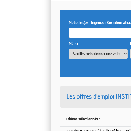
Mots clés
(ex : Ingénieur Bio informatici
Métier
Les offres d'emploi INS
Critères sélectionnés :
https://emploi.pasteur.fr/job/list-of-jobs.aspx