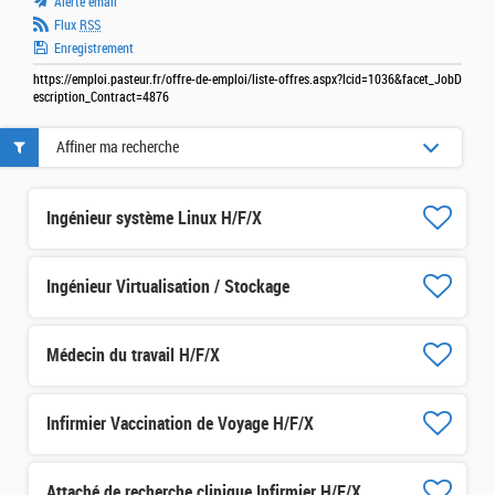
Alerte email
Flux
RSS
Enregistrement
https://emploi.pasteur.fr/offre-de-emploi/liste-offres.aspx?lcid=1036&facet_JobD
escription_Contract=4876
Affiner ma recherche
Ingénieur système Linux H/F/X
Ingénieur Virtualisation / Stockage
Médecin du travail H/F/X
Infirmier Vaccination de Voyage H/F/X
Attaché de recherche clinique Infirmier H/F/X