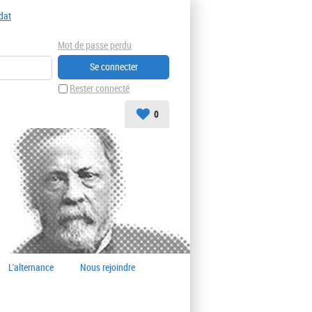
dat
Mot de passe perdu
Rester connecté
0
L'alternance
Nous rejoindre