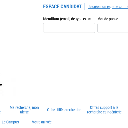
ESPACE CANDIDAT
Je crée mon espace candi
Identifiant (email, de type exemple@exemple.fr)
Mot de passe
Ma recherche, mon
Offres support à la
Offres filière recherche
e
alerte
recherche et ingénierie
Le Campus
Votre arrivée