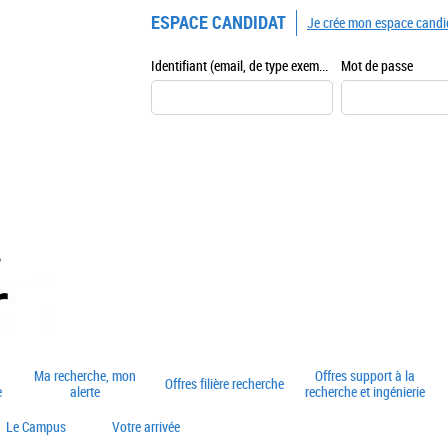
ESPACE CANDIDAT
Je crée mon espace candi
Identifiant (email, de type exemple@exemple.fr)
Mot de passe
Ma recherche, mon
Offres support à la
Offres filière recherche
e
alerte
recherche et ingénierie
Le Campus
Votre arrivée