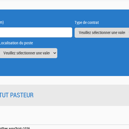
en)
Type de contrat
Localisation du poste
TITUT PASTEUR
-offres.aspx?lcid=1036