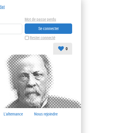
dat
Mot de passe perdu
Rester connecté
0
L'alternance
Nous rejoindre