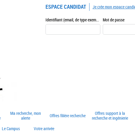
ESPACE CANDIDAT
Je crée mon espace candi
Identifiant (email, de type exemple@exemple.fr)
Mot de passe
Ma recherche, mon
Offres support à la
Offres filière recherche
e
alerte
recherche et ingénierie
Le Campus
Votre arrivée