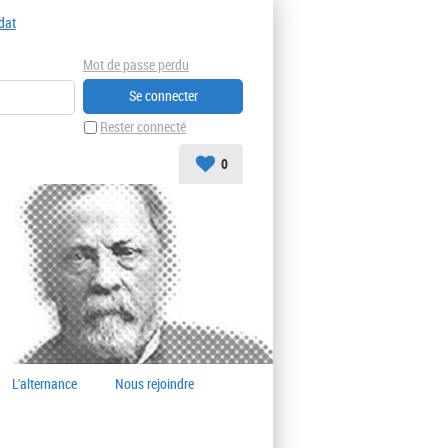
dat
Mot de passe perdu
Rester connecté
0
L'alternance
Nous rejoindre