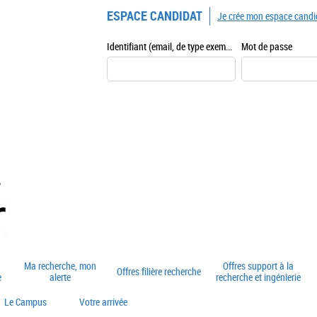
ESPACE CANDIDAT
Je crée mon espace candi
Identifiant (email, de type exemple@exemple.fr)
Mot de passe
Ma recherche, mon
Offres support à la
Offres filière recherche
e
alerte
recherche et ingénierie
Le Campus
Votre arrivée