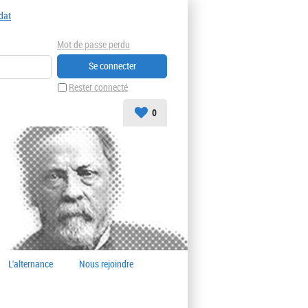
dat
Mot de passe perdu
Rester connecté
0
L'alternance
Nous rejoindre