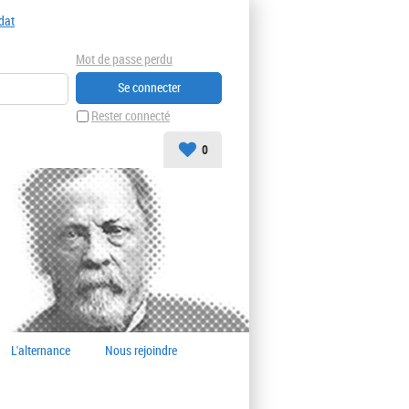
dat
Mot de passe perdu
Rester connecté
0
L'alternance
Nous rejoindre