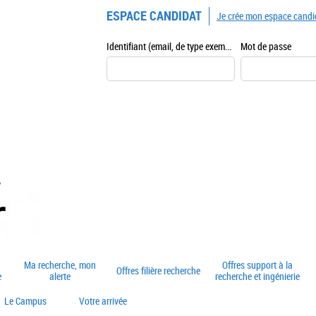
ESPACE CANDIDAT
Je crée mon espace candi
Identifiant (email, de type exemple@exemple.fr)
Mot de passe
Ma recherche, mon
Offres support à la
Offres filière recherche
e
alerte
recherche et ingénierie
Le Campus
Votre arrivée