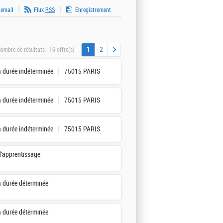
 email
Flux
RSS
Enregistrement
1
2
ombre de résultats :
16 offre(s)
à durée indéterminée
75015 PARIS
à durée indéterminée
75015 PARIS
à durée indéterminée
75015 PARIS
d'apprentissage
à durée déterminée
à durée déterminée