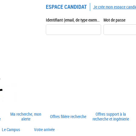
ESPACE CANDIDAT
Je crée mon espace candi
Identifiant (email, de type exemple@exemple.fr)
Mot de passe
Ma recherche, mon
Offres support à la
Offres filière recherche
e
alerte
recherche et ingénierie
Le Campus
Votre arrivée