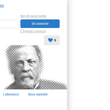
dat
Mot de passe perdu
Rester connecté
0
L'alternance
Nous rejoindre