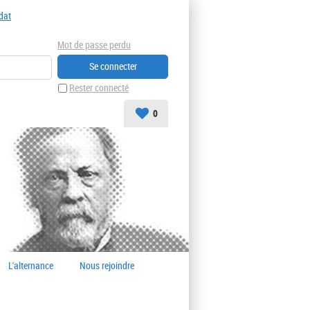
dat
Mot de passe perdu
Rester connecté
0
L'alternance
Nous rejoindre