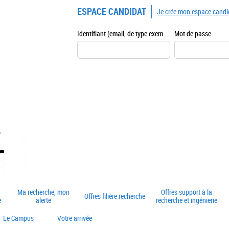
ESPACE CANDIDAT
Je crée mon espace candi
Identifiant (email, de type exemple@exemple.fr)
Mot de passe
Ma recherche, mon
Offres support à la
Offres filière recherche
e
alerte
recherche et ingénierie
Le Campus
Votre arrivée