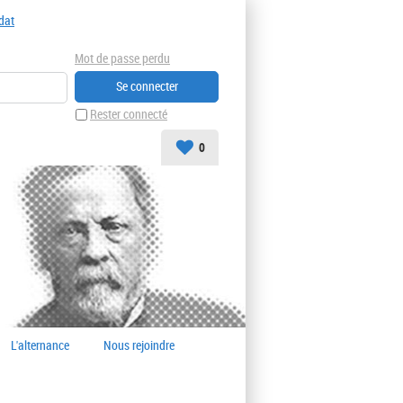
dat
Mot de passe perdu
Rester connecté
0
L'alternance
Nous rejoindre