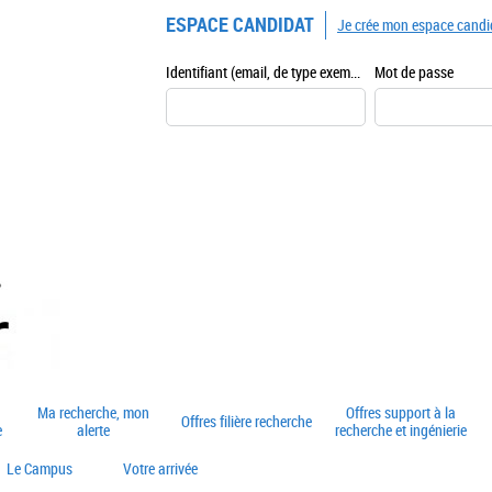
ESPACE CANDIDAT
Je crée mon espace candi
Identifiant (email, de type exemple@exemple.fr)
Mot de passe
Ma recherche, mon
Offres support à la
Offres filière recherche
e
alerte
recherche et ingénierie
Le Campus
Votre arrivée