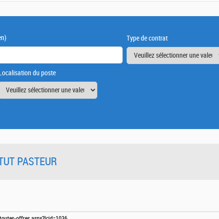
en)
Type de contrat
Localisation du poste
TITUT PASTEUR
e-toutes-offres.aspx?lcid=1036