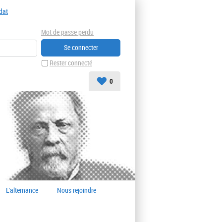
dat
Mot de passe perdu
Rester connecté
0
L'alternance
Nous rejoindre