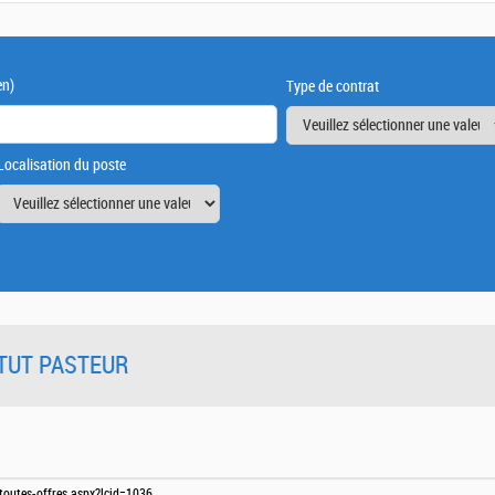
en)
Type de contrat
Localisation du poste
TITUT PASTEUR
e-toutes-offres.aspx?lcid=1036