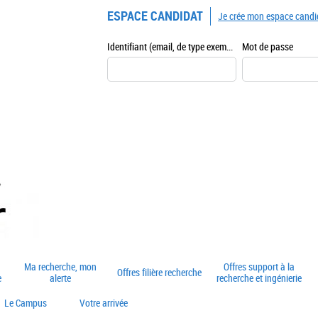
ESPACE CANDIDAT
Je crée mon espace candi
Identifiant (email, de type exemple@exemple.fr)
Mot de passe
Ma recherche, mon
Offres support à la
Offres filière recherche
e
alerte
recherche et ingénierie
Le Campus
Votre arrivée